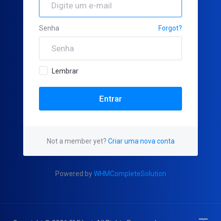
Senha
Forgot?
Lembrar
Not a member yet?
Criar uma nova conta
Powered by
WHMCompleteSolution