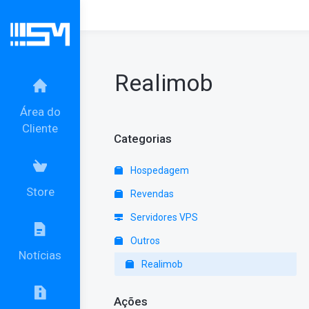
Realimob
Área do
Cliente
Categorias
Hospedagem
Store
Revendas
Servidores VPS
Outros
Notícias
Realimob
Ações